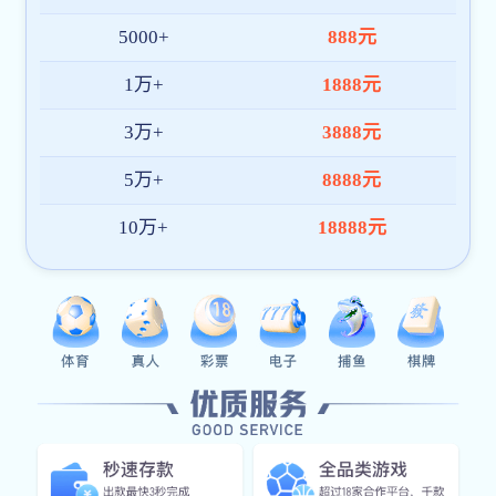
日耳曼和马德里竞技在转会市场上都有自己的考量，
双方在价格和球员合约方面存在较大分歧，这导致原
本顺利进行的谈判陷入僵局。尤其是在当今足球经济
环境下，各俱乐部都必须谨慎处理财务问题，因此不
愿轻易做出让步。
其次，球队内部情况也对谈判产生了影响。马德里竞
技近期面临阵容调整的问题，他们需要确保出售或引
进球员后能有效提升球队实力，这使得他们在与巴黎
进行交易时显得更加谨慎。同时，巴黎圣日耳曼也希
望通过合理配置资金来增强自身竞争力，这使得双方
在商议中更加小心翼翼。
最后，外界因素也是不可忽视的一环。在国际足联的
新规及各国联赛规则不断变化的大背景下，各俱乐部