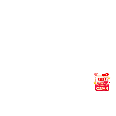
延，将可能错失其他优秀球员。而且，在新赛季即将
来临之际，加快引援节奏显得尤为重要。因此，迅速
启动阿尔瓦雷斯的转会事宜成为了他们的重要战略选
择。
而对于球迷而言，这场“闹剧”无疑引发了热烈讨论。
不少球迷期待看到阿尔瓦雷斯穿上法甲豪门球队战
袍，也有部分人质疑这种急于求成是否真的合理。他
们希望各方能够理性面对这笔交易，为未来带来更多
惊喜，而不是简单地追求数量上的补强。
4、未来可能的发展方向
展望未来，如果双方最终能就有关细节达成一致，那
么阿尔瓦雷斯很有可能正式加盟巴黎。然而，由于目
前仍存在一定的不确定性，各种突发情况都有可能影