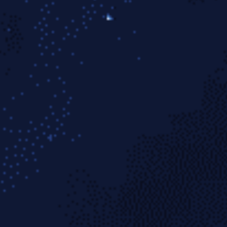
制建设，再到用户服务体系，爱游戏体育
综合体验。
极速系统处理能力
百万级用户口碑推荐
搭载自研技术架构，支持海量
逾百万用户真实体验与推荐反馈，
秒级传输和事件推送，页面响
印证了爱游戏体育app官方网站在
速，确保用户在高峰时段也能
数据精准度、服务响应速度与平台
畅使用，无卡顿无中断。
稳定性上的长期优势与专业实力。