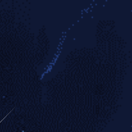
我们不仅是体育赛事数据平台，更是一
app官
7x24 小时客服支持
数据隐私
无论是深夜浏览还是假期咨询，我
全站采用银行级 S
们的专业客服团队全年在线，提供
动态防护系统，
多语种支持，第一时间响应各类技
行为进行多重加
术及账户问题，保障服务不间断。
安全、可靠、透
台