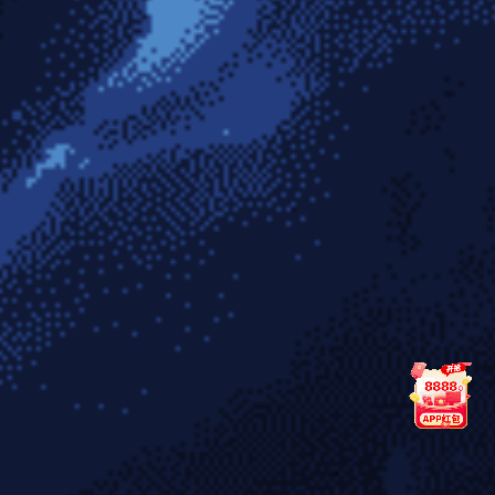
互动内容
提供多种媒体形式如图文、短视频、集锦回顾，
提升爱游戏体育app官方网站 的平台使用粘性与
用户参与感。