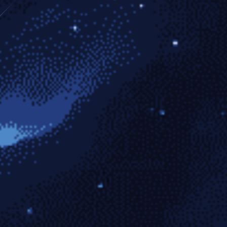
爱游戏体育ap
身份认证层
双因子验证
行为识别
通过设备指纹识别、人机验证等方式，全面阻挡
非法访问尝试。