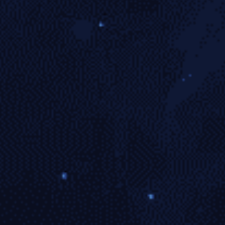
爱游戏
2023年12月20日 · App v5.4.0
世界杯期间数据展示全面提速
升级数据缓存方案，应对多场赛事同时加载时
对球员动态与进球动画进行了流畅度优化，适
新增“精彩回看”模块，重点赛事集锦支持一键
2023年11月2日 · App v5.3.6