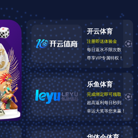
App
公司
体育
注册入口
简介
动态
戏体育app官方网站
赛
app官方网站APP
为您带来高速、高
端访问