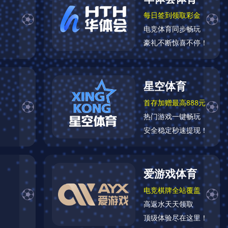
育数据平台
字生态平台，聚焦全球体
受爱游戏体育app官网入
制运营，平台数据透明、交易流程规范，长期
系统，持续服务全球数百万用户，树立良好品