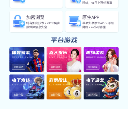
无疑为他日后的成功奠定了基础，使他有能力在关键
时刻迎接挑战。
2、比赛中的精彩表现
在德国杯决赛中，卡尔以其卓越的技术和冷静的心态
给观众留下深刻印象。他不仅参与进攻，还积极回
防，为球队提供支持。这种全面性的表现使得教练和
队友都对他赞赏有加。
特别是在比赛关键时刻，卡尔展现出了超凡的一对一
能力，不畏强敌，与多名防守球员周旋并创造机会。
他的一次精彩传球帮助队友打入制胜球，这一幕令现
场观众为之欢呼，也证明了他的实力与潜力。
此外，尽管年纪尚轻，但卡尔在场上的镇定自若令人
惊讶。他能够迅速判断场上形势，并做出相应调整，