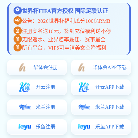
卡尔以18岁90天的年龄成为德国
杯决赛历史第四年轻球员仅次于贝
林等人